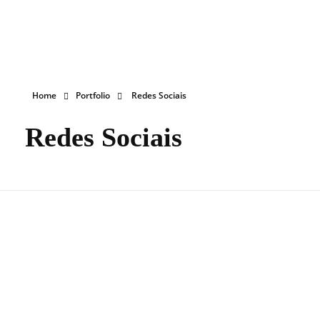
Ignite Business
Marketing e Publicidade
Home
Portfolio
Redes Sociais
Redes Sociais
Phenix Madeira