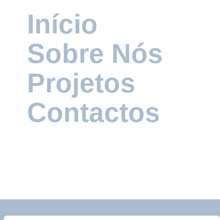
Início
Nicos Burger
Sobre Nós
Design Gráfico
Fotografia
Redes Sociais
Projetos
Contactos
Ratatouille
Design Gráfico
Fotografia
Marketing
Redes Sociais
Arcadas de Pelourinho
Branding
Design Gráfico
Redes Sociais
Websites