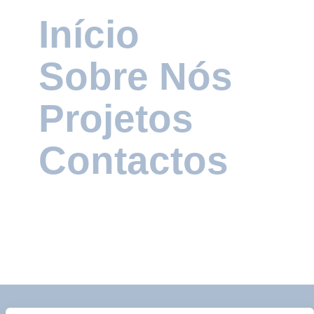
Início
Benfica Escola de Futebol – Madeira
Sobre Nós
Design Gráfico
Fotografia
Redes Sociais
Projetos
Contactos
VegPortugal
Branding
Design Gráfico
Websites
Website Blandy’s
Websites