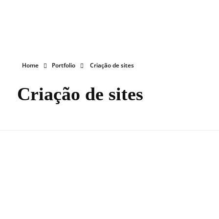
Ignite Business
Marketing e Publicidade
Home
Portfolio
Criação de sites
Criação de sites
OpçãoVeg